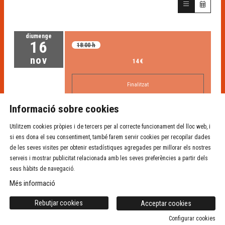
diumenge
16
18:00 h
nov
14 €
Finalitzat
Informació sobre cookies
Utilitzem cookies pròpies i de tercers per al correcte funcionament del lloc web, i
si ens dona el seu consentiment, també farem servir cookies per recopilar dades
de les seves visites per obtenir estadístiques agregades per millorar els nostres
serveis i mostrar publicitat relacionada amb les seves preferències a partir dels
seus hàbits de navegació.
Sala de teatre Independent La Planeta
Més informació
Sitemap
|
Avís Legal
|
Ús de Cookies
|
Contacte
Rebutjar cookies
Acceptar cookies
Configurar cookies