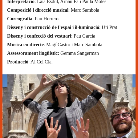
Interpretació
: Laia Esdul, Arnau Fà i Paula Moles
Composició i direcció musical
: Marc Sambola
Coreografia
: Pau Herrero
Disseny i construcció de l’espai i il·luminació
: Uri Prat
Disseny i confecció del vestuari
: Pau Garcia
Música en directe
: Magí Castro i Marc Sambola
Assessorament lingüístic:
Gemma Sangerman
Producció
: Al Cel Cia.