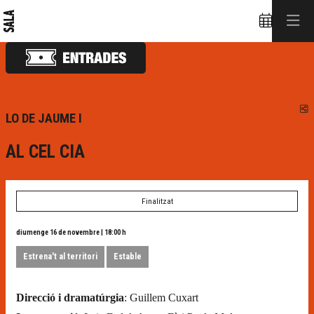
C
LO DE JAUME I
AL CEL CIA
Finalitzat
diumenge 16 de novembre
|
18:00 h
Estrena't al territori
Estable
Direcció i dramatúrgia
: Guillem Cuxart