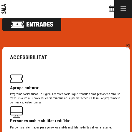
C
ACCESSIBILITAT
Apropa cultura:
Programa socioeducatiu dirigit als centres socials que treballen amb persones amb risc
d'exclusió social, una experiència d'inclusió que permet accedir a la millor programació
de música, teatre i dansa.
Persones amb mobilitat reduïda:
Per comprar d'entrades per a persones amb la mobilitat reduïda cal fer la reserva: