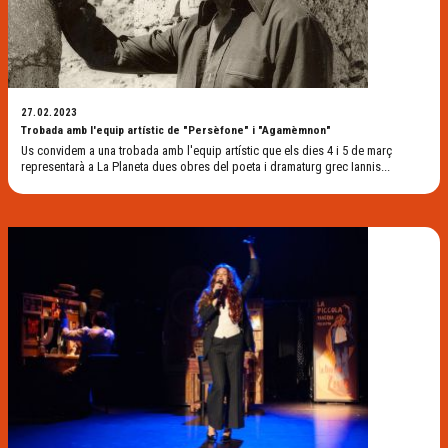
27.02.2023
Trobada amb l'equip artístic de "Persèfone" i "Agamèmnon"
Us convidem a una trobada amb l'equip artístic que els dies 4 i 5 de març
representarà a La Planeta dues obres del poeta i dramaturg grec Iannis...