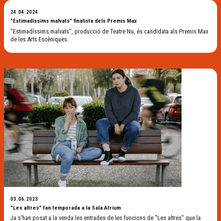
24.04.2024
"Estimadíssims malvats" finalista dels Premis Max
"Estimadíssims malvats", producció de Teatre Nu, és candidata als Premis Max
de les Arts Escèniques.
03.06.2023
"Les altres" fan temporada a la Sala Atrium
Ja s'han posat a la venda les entrades de les funcions de "Les altres" que la