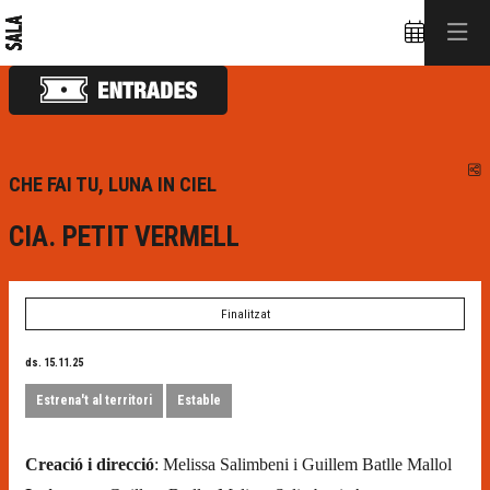
C
CHE FAI TU, LUNA IN CIEL
CIA. PETIT VERMELL
Finalitzat
ds. 15.11.25
Estrena't al territori
Estable
Creació i direcció
: Melissa Salimbeni i Guillem Batlle Mallol