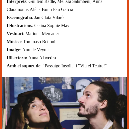
Intèrprets
: Guillem Batlle, Melissa Salimbeni, Anna
Claramonte, Alícia Buil i Pau Garcia
Escenografia
: Jan Clota Vilaró
Il·lustracions
: Celina Sophie Mayr
Vestuari
: Mariona Mercader
Música
: Tommaso Bettoni
Imatge
: Aurelie Veyrat
Ull extern:
Anna Alavedra
Amb el suport de
: "Passatge Insòlit" i "Viu el Teatre!"