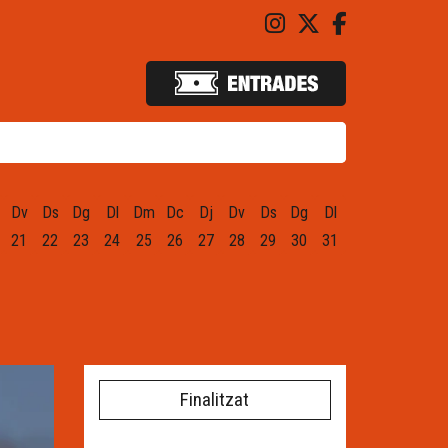
Link a instagram
Link a twitter
Link a fac
Dv
Ds
Dg
Dl
Dm
Dc
Dj
Dv
Ds
Dg
Dl
21
22
23
24
25
26
27
28
29
30
31
Finalitzat