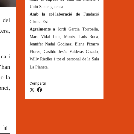
Unió Santcugatenca
Amb la col·laboració de
Fundació
 del
Girona Est
Agraïments a
Jordi Garcia Torroella,
era,
Marc Vidal Luis, Montse Luis Roca,
Jennifer Nadal Godinez, Elena Pizarro
Flores, Casildo Jesús Valderas Casado,
ica i
Willy Riedler i tot el personal de la Sala
l’han
La Planeta.
no la
Compartir
nci,