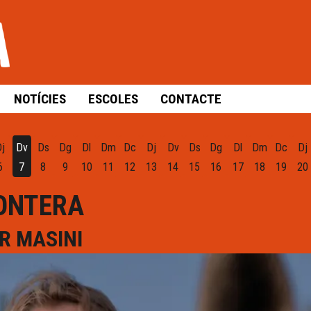
NOTÍCIES
ESCOLES
CONTACTE
Dj
Dv
Ds
Dg
Dl
Dm
Dc
Dj
Dv
Ds
Dg
Dl
Dm
Dc
Dj
6
7
8
9
10
11
12
13
14
15
16
17
18
19
20
RONTERA
R MASINI