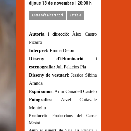
dijous 13 de novembre
|
20:00 h
Estrena't al territori
Estable
Autoria i direcció
: Àlex Castro
Pizarro
Intèrpret:
Emma Delon
Disseny d'il·luminació i
escenografia:
Juli Palacios Pla
Disseny de vestuari
: Jessica Sibina
Aranda
Espai sonor
: Artur Canadell Castelo
Fotografies:
Arzel Cañavate
Montoliu
Producció
: Produccions del Carrer
Masini
Amb el suport de
Sala La Planeta i