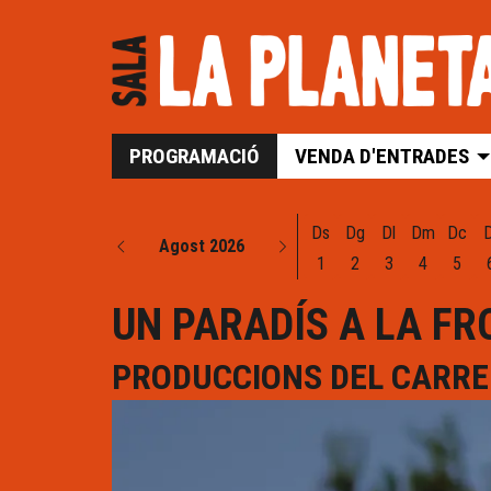
PROGRAMACIÓ
VENDA D'ENTRADES
Ds
Dg
Dl
Dm
Dc
Agost 2026
1
2
3
4
5
UN PARADÍS A LA F
PRODUCCIONS DEL CARRE