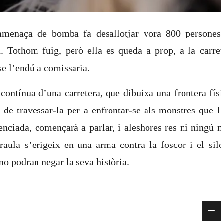
menaça de bomba fa desallotjar vora 800 persones
. Tothom fuig, però ella es queda a prop, a la carret
se l’endú a comissaria.
scontínua d’una carretera, que dibuixa una frontera fís
 de travessar-la per a enfrontar-se als monstres que 
lenciada, començarà a parlar, i aleshores res ni ningú 
aula s’erigeix en una arma contra la foscor i el sile
 no podran negar la seva història.