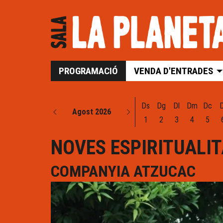
PROGRAMACIÓ
VENDA D'ENTRADES
Ds
Dg
Dl
Dm
Dc
Agost 2026
1
2
3
4
5
NOVES ESPIRITUALIT
COMPANYIA ATZUCAC