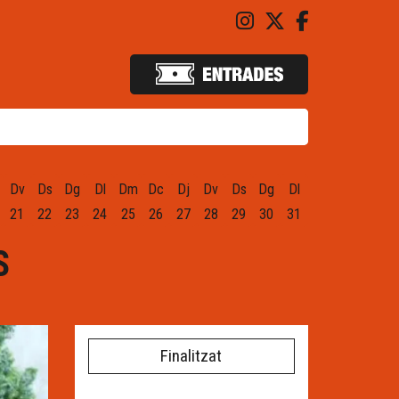
Link a instagram
Link a twitter
Link a fac
Dv
Ds
Dg
Dl
Dm
Dc
Dj
Dv
Ds
Dg
Dl
21
22
23
24
25
26
27
28
29
30
31
S
Finalitzat