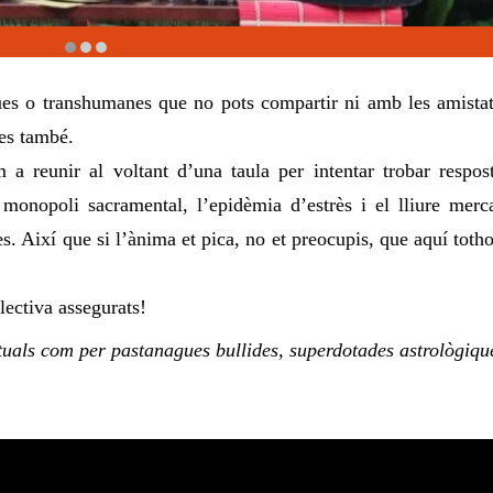
ues o transhumanes que no pots compartir ni amb les amistat
res també.
a reunir al voltant d’una taula per intentar trobar respos
monopoli sacramental, l’epidèmia d’estrès i el lliure merc
s. Així que si l’ànima et pica, no et preocupis, que aquí toth
lectiva assegurats!
uals com per pastanagues bullides, superdotades astrològiqu