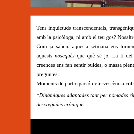
Diapositiva 1 de 3: Noves espiritualitats
Tens inquietuds transcendentals, transgèniq
amb la psicòloga, ni amb el teu gos? Nosalt
Com ja sabeu, aquesta setmana ens tornem 
aquests
nosequès
que què sé jo. La fi del 
creences ens fan sentir buides, o massa plene
preguntes.
Moments de participació i efervescència col·
*Dinàmiques adaptades tant per nòmades rit
descregudes cròniques.