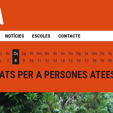
NOTÍCIES
ESCOLES
CONTACTE
Dj
Dv
Ds
Dg
Dl
Dm
Dc
Dj
Dv
Ds
Dg
Dl
Dm
Dc
Dj
6
7
8
9
10
11
12
13
14
15
16
17
18
19
20
ATS PER A PERSONES ATEE