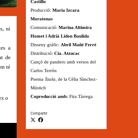
Castillo
Producció:
Maria Izcara
Moratonas
Comunicació:
Marina Altimira
s, ni
Homet i Adrià Lidon Baulida
Disseny gràfic:
Abril Mañé Ferré
tes a
Distribució:
Cia. Atzucac
at de
Cançó de pandero amb versos del
om té
Carlos Terrón
Poema
Taula,
de la Cèlia Sànchez-
Mústich
Coproducció amb:
Fira Tàrrega
es o
Compartir