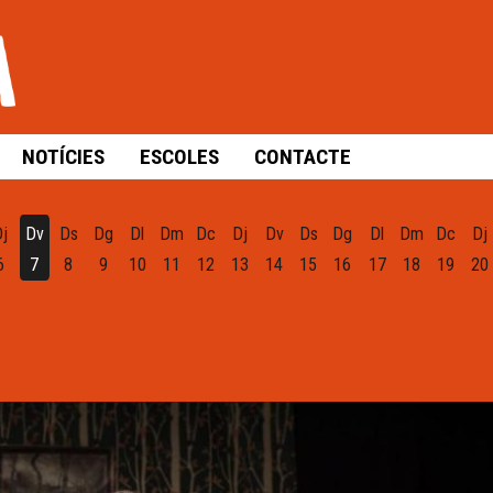
NOTÍCIES
ESCOLES
CONTACTE
Dj
Dv
Ds
Dg
Dl
Dm
Dc
Dj
Dv
Ds
Dg
Dl
Dm
Dc
Dj
6
7
8
9
10
11
12
13
14
15
16
17
18
19
20