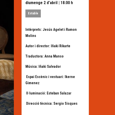
diumenge 2 d’abril
|
18:00 h
Estable
Intèrprets:
Jesús Agelet i Ramon
Molins
Autor i director:
Iñaki Rikarte
Traductora:
Anna Manso
Música:
Iñaki Salvador
Espai Escènic i vestuari:
Ikerne
Gimenez
Il·luminació:
Esteban Salazar
Direcció tècnica:
Sergio Sisques