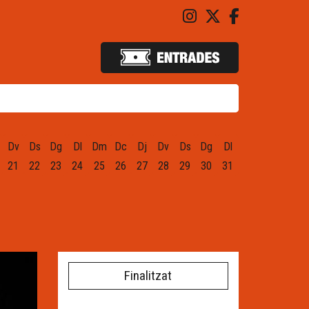
Link a instagram
Link a twitter
Link a fac
Dv
Ds
Dg
Dl
Dm
Dc
Dj
Dv
Ds
Dg
Dl
21
22
23
24
25
26
27
28
29
30
31
Finalitzat