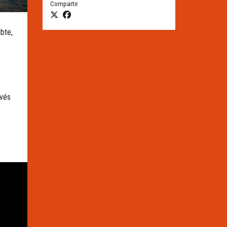
Compartir
ubte,
avés