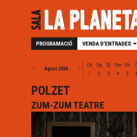
PROGRAMACIÓ
VENDA D'ENTRADES
Ds
Dg
Dl
Dm
Dc
Agost 2026
1
2
3
4
5
POLZET
ZUM-ZUM TEATRE