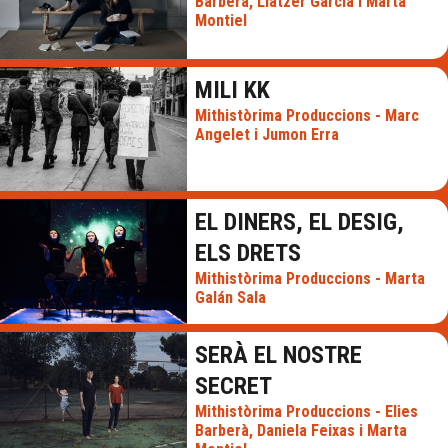
Barberà, Llàtzer Garcia i Marta
Montiel
MILI KK
Mithistòrima Produccions - Marc
Angelet i Jumon Erra
EL DINERS, EL DESIG,
ELS DRETS
Mithistòrima Produccions - Marta
Galán Sala
SERÀ EL NOSTRE
SECRET
Mithistòrima Produccions - Elies
Barberà, Daniela Feixas i Marta