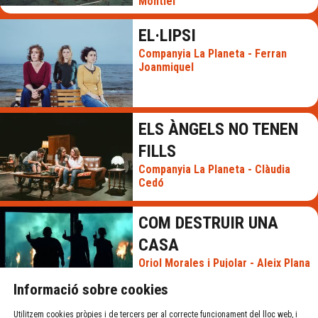
Montiel
EL·LIPSI
Companyia La Planeta - Ferran
Joanmiquel
ELS ÀNGELS NO TENEN
FILLS
Companyia La Planeta - Clàudia
Cedó
COM DESTRUIR UNA
CASA
Oriol Morales i Pujolar - Aleix Plana
Informació sobre cookies
Utilitzem cookies pròpies i de tercers per al correcte funcionament del lloc web, i