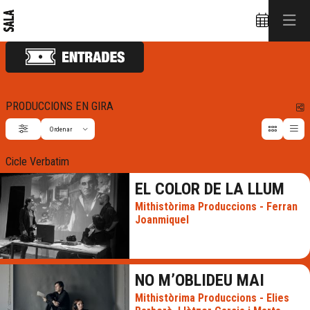
PRODUCCIONS EN GIRA
C
Ordenar
Filtrar
Ordenar per
Cicle Verbatim
EL COLOR DE LA LLUM
Mithistòrima Produccions - Ferran
Joanmiquel
NO M’OBLIDEU MAI
Mithistòrima Produccions - Elies