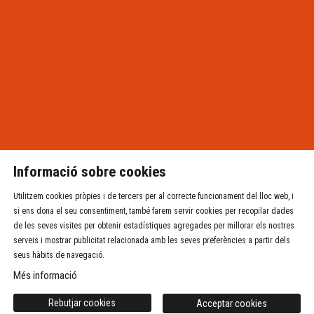
Informació sobre cookies
Utilitzem cookies pròpies i de tercers per al correcte funcionament del lloc web, i
si ens dona el seu consentiment, també farem servir cookies per recopilar dades
de les seves visites per obtenir estadístiques agregades per millorar els nostres
serveis i mostrar publicitat relacionada amb les seves preferències a partir dels
seus hàbits de navegació.
Sala de teatre Independent La Planeta
Més informació
Sitemap
|
Avís Legal
|
Ús de Cookies
|
Contacte
Rebutjar cookies
Acceptar cookies