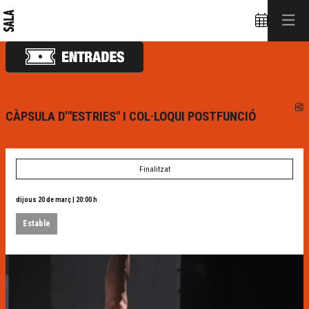
C
CÀPSULA D’"ESTRIES" I COL·LOQUI POSTFUNCIÓ
Finalitzat
dijous 20 de març
|
20:00 h
Estable