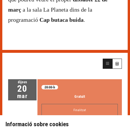
març
a la sala La Planeta dins de la
programació
Cap butaca buida
.
dijous
20
20:00 h
mar
Gratuït
Finalitzat
Informació sobre cookies