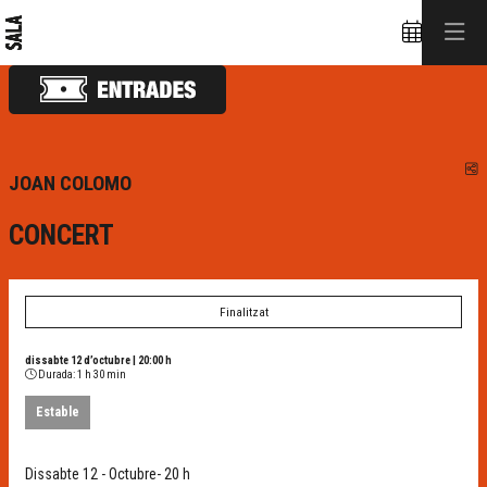
C
JOAN COLOMO
CONCERT
Finalitzat
dissabte 12 d’octubre
|
20:00 h
Durada:
1 h 30 min
Estable
Dissabte 12 - Octubre- 20 h