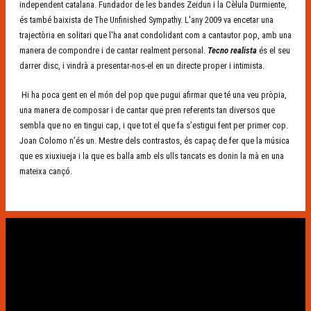
independent catalana. Fundador de les bandes Zeidun i la Cèlula Durmiente,
és també baixista de The Unfinished Sympathy. L'any 2009 va encetar una
trajectòria en solitari que l'ha anat condolidant com a cantautor pop, amb una
manera de compondre i de cantar realment personal.
Tecno realista
és el seu
darrer disc, i vindrà a presentar-nos-el en un directe proper i intimista.
Hi ha poca gent en el món del pop que pugui afirmar que té una veu pròpia,
una manera de composar i de cantar que pren referents tan diversos que
sembla que no en tingui cap, i que tot el que fa s’estigui fent per primer cop.
Joan Colomo n’és un. Mestre dels contrastos, és capaç de fer que la música
que es xiuxiueja i la que es balla amb els ulls tancats es donin la mà en una
mateixa cançó.