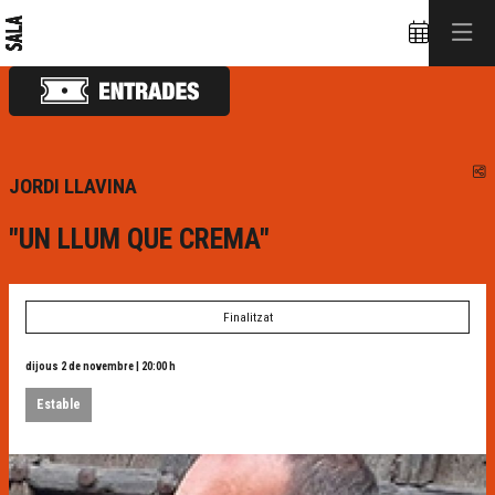
C
JORDI LLAVINA
"UN LLUM QUE CREMA"
Finalitzat
dijous 2 de novembre
|
20:00 h
Estable