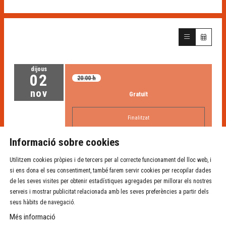
dijous
02
20:00 h
nov
Gratuït
Finalitzat
Informació sobre cookies
Utilitzem cookies pròpies i de tercers per al correcte funcionament del lloc web, i
si ens dona el seu consentiment, també farem servir cookies per recopilar dades
de les seves visites per obtenir estadístiques agregades per millorar els nostres
serveis i mostrar publicitat relacionada amb les seves preferències a partir dels
seus hàbits de navegació.
Sala de teatre Independent La Planeta
Més informació