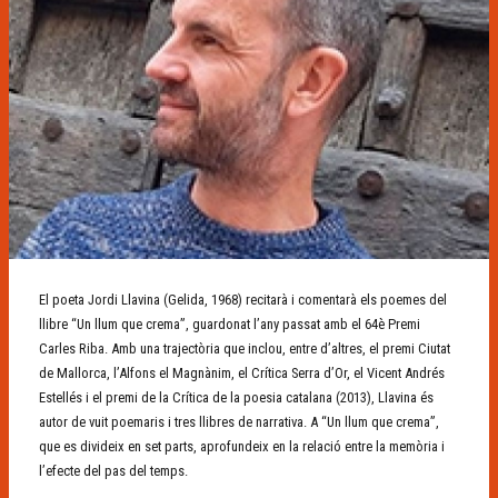
Diapositiva 1 de 1
El poeta Jordi Llavina (Gelida, 1968) recitarà i comentarà els poemes del
llibre “Un llum que crema”, guardonat l’any passat amb el 64è Premi
Carles Riba. Amb una trajectòria que inclou, entre d’altres, el premi Ciutat
de Mallorca, l’Alfons el Magnànim, el Crítica Serra d’Or, el Vicent Andrés
Estellés i el premi de la Crítica de la poesia catalana (2013), Llavina és
autor de vuit poemaris i tres llibres de narrativa. A “Un llum que crema”,
que es divideix en set parts, aprofundeix en la relació entre la memòria i
l’efecte del pas del temps.