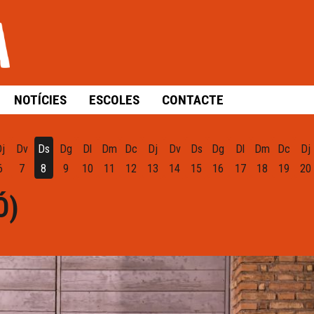
NOTÍCIES
ESCOLES
CONTACTE
Dj
Dv
Ds
Dg
Dl
Dm
Dc
Dj
Dv
Ds
Dg
Dl
Dm
Dc
Dj
6
7
8
9
10
11
12
13
14
15
16
17
18
19
20
Ó)