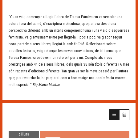
"Quan vaig començar a llegir l'obra de Teresa Pàmies em va semblar una
autora fora del comú, d'escriptura meticulosa, que parlava des d'una
perspectiva diferent, amb un intens component humà i una visió d'esquerres i
feminista. Vaig entusiasmar-me per llegir-la i, poc a poc, vaig aconseguir
bona part dels seus llibres, llegint-la amb fruïció. Reflexionant sobre
aquelles lectures, vaig reforçar les meves conviccions, de tal forma que
Teresa Pàmies va esdevenir un referent per a mi. Compto als meus
prestatges amb 44 dels seus llibres, dels quals 38 són títols diferents i 6 més
són repetits d'edicions diferents. Tan gran va ser la meva passió per l'autora
que, per recordar-la, he preparat com a homenatge una conferència-concert
molt especial."
Big Mama Montse
dilluns