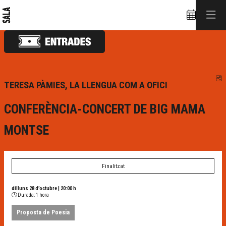
C
TERESA PÀMIES, LA LLENGUA COM A OFICI
CONFERÈNCIA-CONCERT DE BIG MAMA
MONTSE
Finalitzat
dilluns 28 d’octubre
|
20:00 h
Durada:
1 hora
Proposta de Poesia