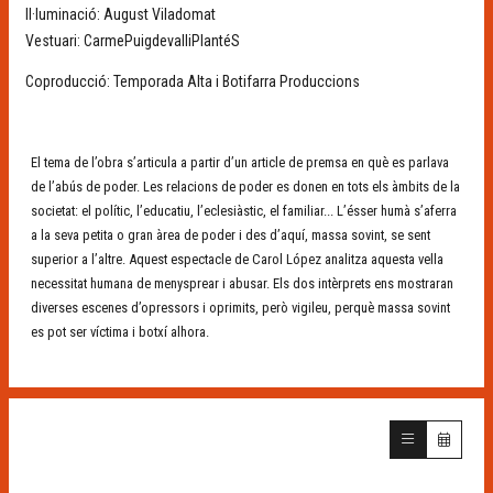
Il·luminació: August Viladomat
Vestuari: CarmePuigdevalliPlantéS
Coproducció: Temporada Alta i Botifarra Produccions
El tema de l’obra s’articula a partir d’un article de premsa en què es parlava
de l’abús de poder. Les relacions de poder es donen en tots els àmbits de la
societat: el polític, l’educatiu, l’eclesiàstic, el familiar... L’ésser humà s’aferra
a la seva petita o gran àrea de poder i des d’aquí, massa sovint, se sent
superior a l’altre. Aquest espectacle de Carol López analitza aquesta vella
necessitat humana de menysprear i abusar. Els dos intèrprets ens mostraran
diverses escenes d’opressors i oprimits, però vigileu, perquè massa sovint
es pot ser víctima i botxí alhora.