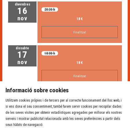
divendres
16
20:30 h
nov
18 €
Finalitzat
dissabte
17
18:00 h
nov
18 €
Finalitzat
Informació sobre cookies
Utilitzem cookies pròpies i de tercers per al correcte funcionament del lloc web, i
si ens dona el seu consentiment, també farem servir cookies per recopilar dades
de les seves visites per obtenir estadístiques agregades per millorar els nostres
serveis i mostrar publicitat relacionada amb les seves preferències a partir dels
seus hàbits de navegació.
Sala de teatre Independent La Planeta