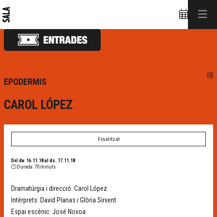
C
EPODERMIS
CAROL LÓPEZ
Finalitzat
Del dv. 16.11.18
al ds. 17.11.18
Durada:
70 minuts
Dramatúrgia i direcció: Carol López
Intèrprets: David Planas i Glòria Sirvent
Espai escènic: José Novoa