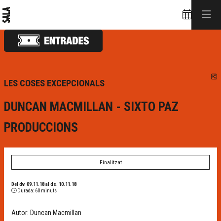
C
LES COSES EXCEPCIONALS
DUNCAN MACMILLAN - SIXTO PAZ
PRODUCCIONS
Finalitzat
Del dv. 09.11.18
al ds. 10.11.18
Durada:
60 minuts
Autor: Duncan Macmillan