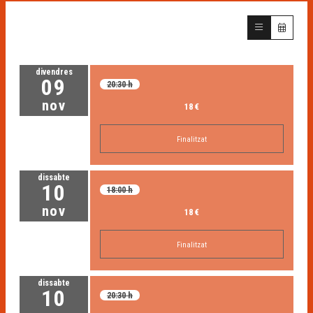
divendres
09
20:30 h
nov
18 €
Finalitzat
dissabte
10
18:00 h
nov
18 €
Finalitzat
dissabte
10
20:30 h