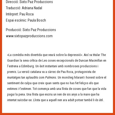
Direcció: Sixto Paz Produccions
Traducció: Adriana Nadal
Intèrpret: Pau Roca
Espai escènic: Paula Bosch
Producció: Sixto Paz Produccions
www.sixtopazproduccions.com
«La comèdia més divertida que veurà sobre la depressió». Així va titular The
Guardian la seva crítica de Les coses excepcionals de Duncan Macmillan en
l’estrena a Edimburg. Un èxit instantani amb nombroses produccions i
premis. La versió catalana va a càrrec de Pau Roca, protagonista de
muntatges tan aplaudits com
Pulmons
. Un monòleg hilarant i honest sobre el
sentiment de culpa que creix quan sents que no has fet feliços els que
estimes i t’estimen. Tot comença amb una llista de coses que fan que la vida
pagui la pena. Una llista que escriu un nen de sis anys a la mare que ha
intentat suïcidar-se. Llista que a aquell nen ara adult potser també li és útil.